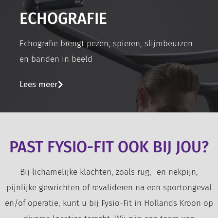
ECHOGRAFIE
Echografie brengt pezen, spieren, slijmbeurzen
en banden in beeld
Lees meer
PAST FYSIO-FIT OOK BIJ JOU?
Bij lichamelijke klachten, zoals rug,- en nekpijn,
pijnlijke gewrichten of revalideren na een sportongeval
en/of operatie, kunt u bij Fysio-Fit in Hollands Kroon op