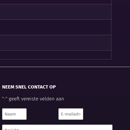
NEEM SNEL CONTACT OP
"
" geeft vereiste velden aan
*
Naam
E-
mailadres
*
*
Bericht...