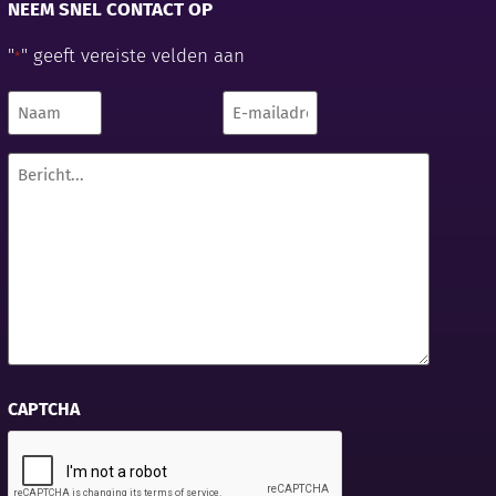
NEEM SNEL CONTACT OP
"
" geeft vereiste velden aan
*
Naam
E-
mailadres
*
*
Bericht...
*
CAPTCHA