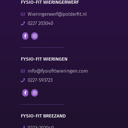
FYSIO-FIT WIERINGERWERF
Wieringerwerf@polderfit.nl
0227 203040
FYSIO-FIT WIERINGEN
info@fysiofitwieringen.com
0227-593723
FYSIO-FIT BREEZAND
0223-202040