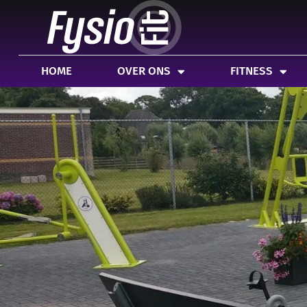
HOME
OVER ONS
FITNESS
SPEC
HOME
OVER ONS
FITNESS