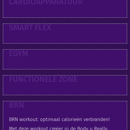
CARDIOAPPARATUUR
SMART FLEX
EGYM
FUNCTIONELE ZONE
BRN
BRN workout: optimaal calorieën verbranden!
Met deze workout creëer jij de Body u Really