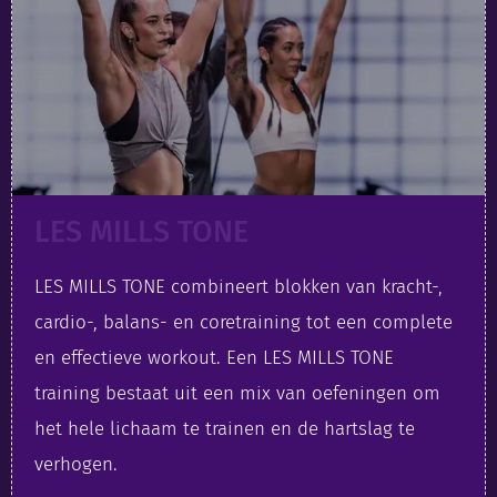
LES MILLS TONE
LES MILLS TONE combineert blokken van kracht-,
cardio-, balans- en coretraining tot een complete
en effectieve workout. Een LES MILLS TONE
training bestaat uit een mix van oefeningen om
het hele lichaam te trainen en de hartslag te
verhogen.