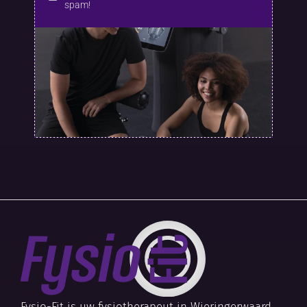
spam!
Fysio-Fit is uw fysiotherapeut in Wieringerwaard,