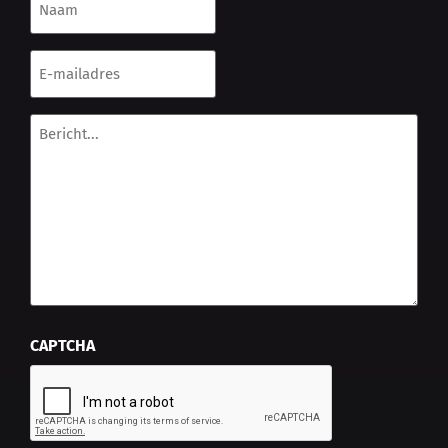
*
E-
mailadres
*
Bericht...
*
CAPTCHA